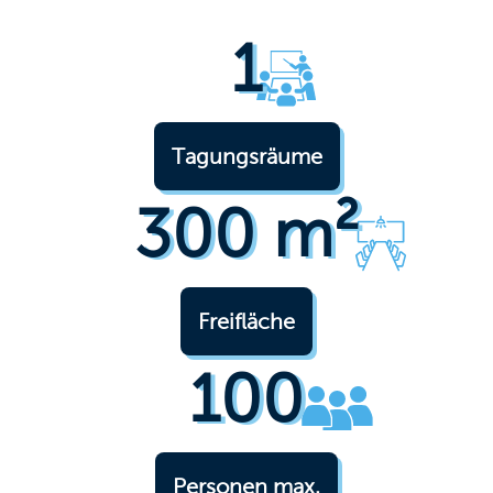
1
Tagungsräume
300 m²
Freifläche
100
Personen max.