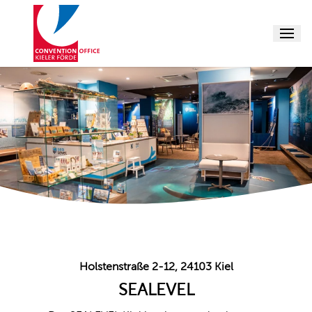
Menu
Tagungsloca
Tagungshot
Tagungsstät
Rahmenpr
Tagungsschi
Veranstaltu
Über uns
Suche
Holstenstraße 2-12, 24103 Kiel
SEALEVEL